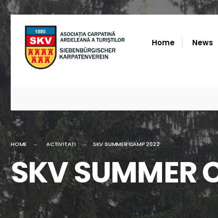
for:
Skip
to
Home
News
content
HOME
ACTIVITATI
SKV SUMMER CAMP 2022
SKV SUMMER 