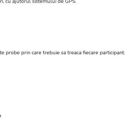
i, cu ajutorul sistemului de GPS.
ite probe prin care trebuie sa treaca fiecare participant.
e