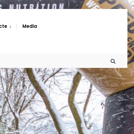
cte
Media