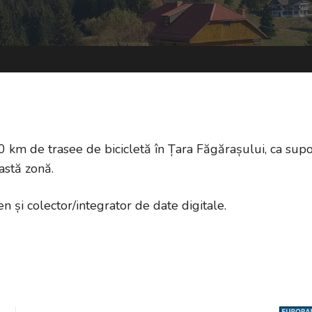
0 km de trasee de bicicletă în Țara Făgărașului, ca supo
astă zonă.
en și colector/integrator de date digitale.