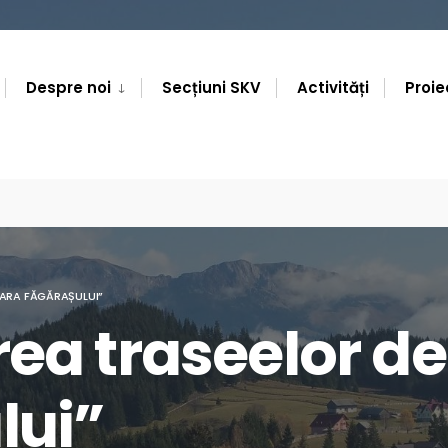
Despre noi
Secțiuni SKV
Activități
Proie
ȚARA FĂGĂRAȘULUI”
ea traseelor de 
lui”