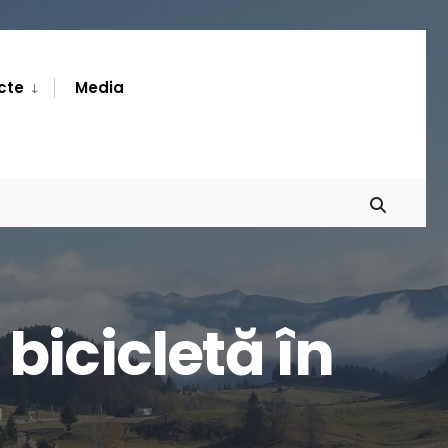
cte
Media
bicicletă în