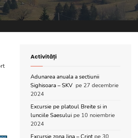
Activități
rt
Adunarea anuala a sectiunii
Sighisoara – SKV
pe 27 decembrie
2024
Excursie pe platoul Breite si in
lunciile Saesului
pe 10 noiembrie
2024
Excursie zona Jina – Crint
pe 30