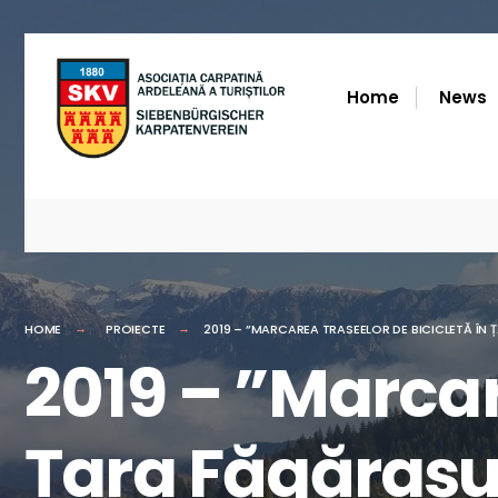
for:
Skip
to
Home
News
content
HOME
PROIECTE
2019 – ”MARCAREA TRASEELOR DE BICICLETĂ ÎN 
2019 – ”Marcar
Țara Făgărașu