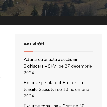
Activități
Adunarea anuala a sectiunii
Sighisoara – SKV
pe 27 decembrie
2024
i
Excursie pe platoul Breite si in
lunciile Saesului
pe 10 noiembrie
2024
Excursie zona Jina – Crint
pe 30