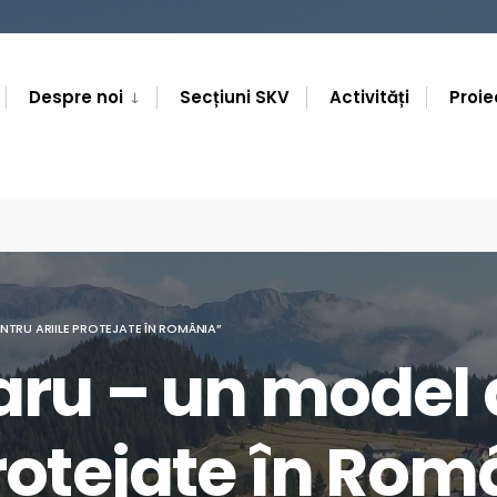
Despre noi
Secțiuni SKV
Activități
Proie
NTRU ARIILE PROTEJATE ÎN ROMÂNIA”
varu – un model
protejate în Ro