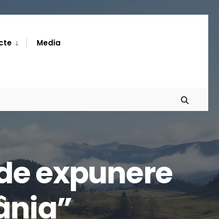
cte
Media
 de expunere
mânia”