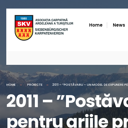
for:
Skip
to
Home
News
content
HOME
PROIECTE
2011 – ”POSTĂVARU – UN MODEL DE EXPUNERE PE
2011 – ”Postă
pentru ariile 