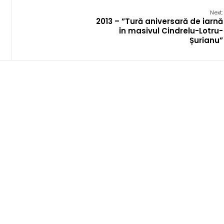
Next:
2013 – ”Tură aniversară de iarnă
în masivul Cindrelu-Lotru-
Șurianu”