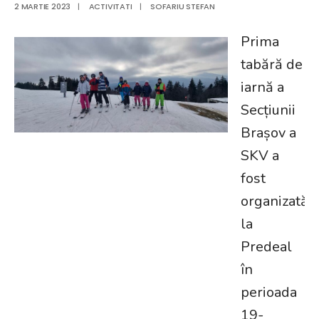
2 MARTIE 2023
|
ACTIVITATI
|
SOFARIU STEFAN
Prima
tabără de
iarnă a
Secțiunii
Brașov a
SKV a
fost
organizată
la
Predeal
în
perioada
19-