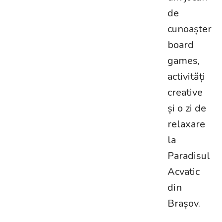
de
cunoaștere,
board
games,
activități
creative
și o zi de
relaxare
la
Paradisul
Acvatic
din
Brașov.