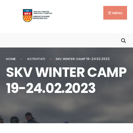
Search
Skip
for:
to
MENU
content
HOME
ACTIVITATI
SKV WINTER CAMP 19-24.02.2023
SKV WINTER CAMP
19-24.02.2023