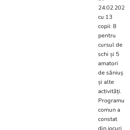
24.02.2023
cu 13
copii: 8
pentru
cursul de
schi și 5
amatori
de săniuș
și alte
activități.
Programul
comun a
constat
din jocuri