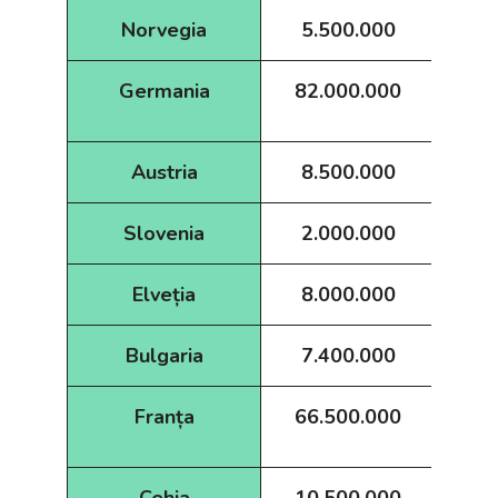
Norvegia
5.500.000
Germania
82.000.000
D
Austria
8.500.000
O
Slovenia
2.000.000
Elveția
8.000.000
Bulgaria
7.400.000
Franța
66.500.000
FF
Cehia
10.500.000