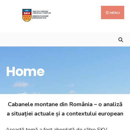
Search
Skip
for:
to
MENU
content
Home
Cabanele montane din România – o analiză
a situației actuale și a contextului european
Această temă a fost abordată de către SKV –