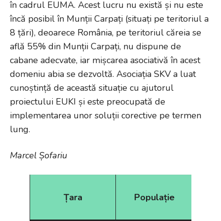
în cadrul EUMA. Acest lucru nu există și nu este
încă posibil în Munții Carpați (situați pe teritoriul a
8 țări), deoarece România, pe teritoriul căreia se
află 55% din Munții Carpați, nu dispune de
cabane adecvate, iar mișcarea asociativă în acest
domeniu abia se dezvoltă. Asociația SKV a luat
cunoștință de această situație cu ajutorul
proiectului EUKI și este preocupată de
implementarea unor soluții corective pe termen
lung.
Marcel Șofariu
Aso
Țara
Populație
mo
dr