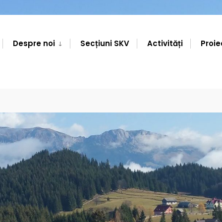
Despre noi
Secțiuni SKV
Activități
Proie