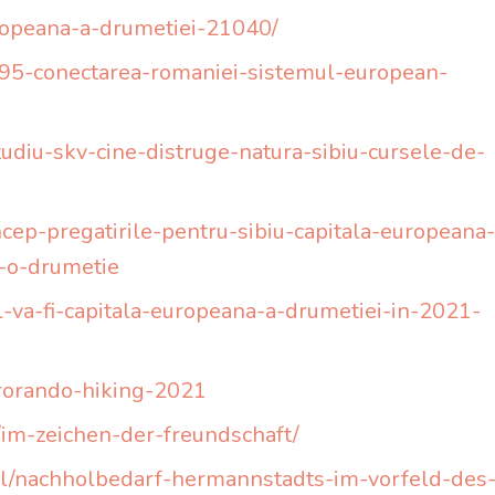
europeana-a-drumetiei-21040/
495-conectarea-romaniei-sistemul-european-
tudiu-skv-cine-distruge-natura-sibiu-cursele-de-
ncep-pregatirile-pentru-sibiu-capitala-europeana-
a-o-drumetie
biul-va-fi-capitala-europeana-a-drumetiei-in-2021-
urorando-hiking-2021
im-zeichen-der-freundschaft/
tikel/nachholbedarf-hermannstadts-im-vorfeld-des