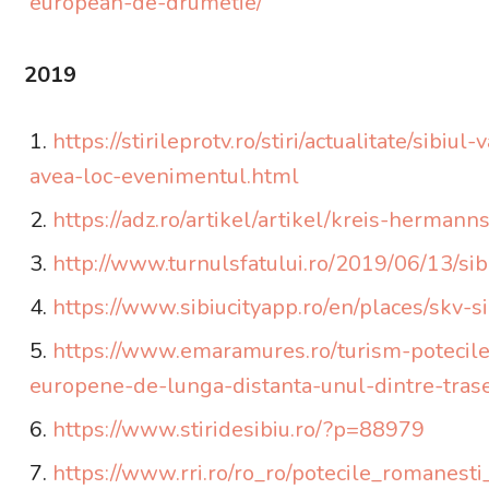
european-de-drumetie/
2019
https://stirileprotv.ro/stiri/actualitate/sib
avea-loc-evenimentul.html
https://adz.ro/artikel/artikel/kreis-herma
http://www.turnulsfatului.ro/2019/06/13/si
https://www.sibiucityapp.ro/en/places/skv-s
https://www.emaramures.ro/turism-potecile-
europene-de-lunga-distanta-unul-dintre-trase
https://www.stiridesibiu.ro/?p=88979
https://www.rri.ro/ro_ro/potecile_romanes