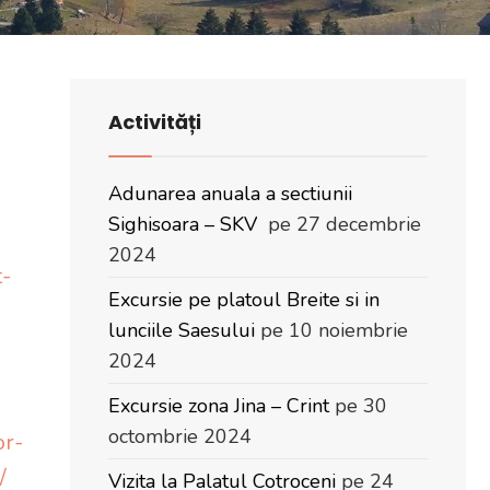
Activități
Adunarea anuala a sectiunii
Sighisoara – SKV
pe 27 decembrie
2024
t-
Excursie pe platoul Breite si in
lunciile Saesului
pe 10 noiembrie
2024
Excursie zona Jina – Crint
pe 30
octombrie 2024
or-
/
Vizita la Palatul Cotroceni
pe 24