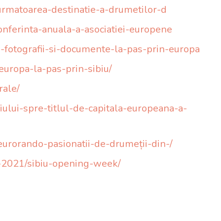
-urmatoarea-destinatie-a-drumetilor-d
conferinta-anuala-a-asociatiei-europene
de-fotografii-si-documente-la-pas-prin-europa
-europa-la-pas-prin-sibiu/
rale/
biului-spre-titlul-de-capitala-europeana-a-
eurorando-pasionatii-de-drumeții-din-/
2021/sibiu-opening-week/