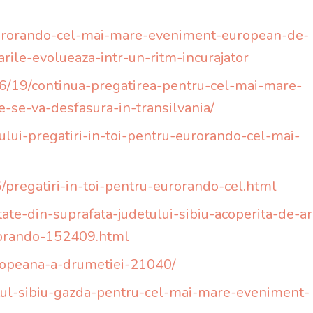
/eurorando-cel-mai-mare-eveniment-european-de-
rile-evolueaza-intr-un-ritm-incurajator
06/19/continua-pregatirea-pentru-cel-mai-mare-
-se-va-desfasura-in-transilvania/
lui-pregatiri-in-toi-pentru-eurorando-cel-mai-
pregatiri-in-toi-pentru-eurorando-cel.html
ate-din-suprafata-judetului-sibiu-acoperita-de-ari
urorando-152409.html
europeana-a-drumetiei-21040/
tul-sibiu-gazda-pentru-cel-mai-mare-eveniment-