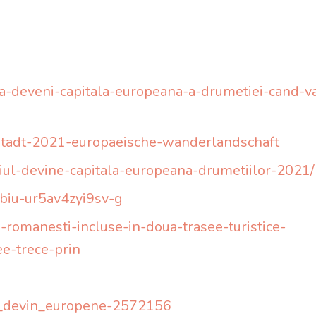
iul-va-deveni-capitala-europeana-a-drumetiei-cand-v
nnstadt-2021-europaeische-wanderlandschaft
biul-devine-capitala-europeana-drumetiilor-2021/
ibiu-ur5av4zyi9sv-g
romanesti-incluse-in-doua-trasee-turistice-
e-trece-prin
ti_devin_europene-2572156