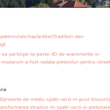
rpatenrundschau/artikel/tradition-des-
igt
ati-sa-participe-la-peste-40-de-evenimente-si-
na-modarom-a-fost-redata-pietonilor-pentru-stree
ria
proiecte-de-mediu-spatii-verzi-in-jurul-blocuril
ansformarea-strazilor-in-spatii-verzi-si-pietonale