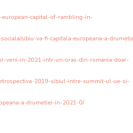
r-european-capital-of-rambling-in-
e-sociala/sibiu-va-fi-capitala-europeana-a-drumetie
vor-veni-in-2021-intr-un-oras-din-romania-doar-
retrospectiva-2019-sibiul-intre-summit-ul-ue-si-
europeana-a-drumetiei-in-2021-0/