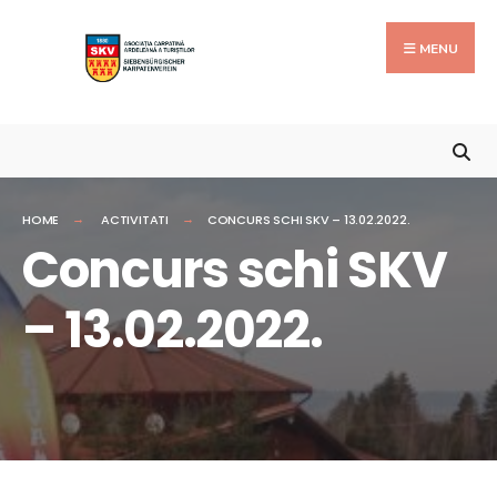
Search
Skip
for:
to
MENU
content
HOME
ACTIVITATI
CONCURS SCHI SKV – 13.02.2022.
Concurs schi SKV
– 13.02.2022.