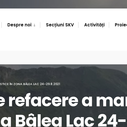
Despre noi
Secțiuni SKV
Activități
Proie
TICE ÎN ZONA BÂLEA LAC 24-29.8.2021
 refacere a ma
na Bâlea Lac 24