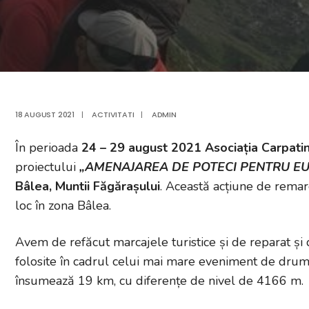
18 AUGUST 2021
|
ACTIVITATI
|
ADMIN
În perioada
24 – 29 august 2021 Asociația Carpati
proiectului
„AMENAJAREA DE POTECI PENTRU 
Bâlea, Muntii Făgărașului
. Această acțiune de remarc
loc în zona Bâlea.
Avem de refăcut marcajele turistice și de reparat și
folosite în cadrul celui mai mare eveniment de dru
însumează 19 km, cu diferențe de nivel de 4166 m.