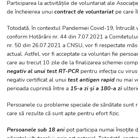
Participarea la activitățile de voluntariat ale Asocia
de încheierea unui
contract de voluntariat
pe care î
Totodată, în contextul Pandemiei Covid-19, întrucât v
conform Hotărârii nr. 44 din 7.07.2021 a Comitetului
nr. 50 din 26.07.2021 a CNSU, vor fi respectate măsu
actual. Astfel, vor fi acceptate ca voluntari fie perso
care au trecut 10 zile de la finalizarea schemei comp
negativ al unui test RT-PCR
pentru infecția cu vi
negativ certificat al unui
test antigen rapid
nu mai v
perioada cuprinsă între a
15-a zi și a 180-a zi
ulter
Persoanele cu probleme speciale de sănătate sunt ru
care să rezulte că sunt apte pentru efort fizic.
Persoanele sub 18 ani
pot participa numai însoțite 