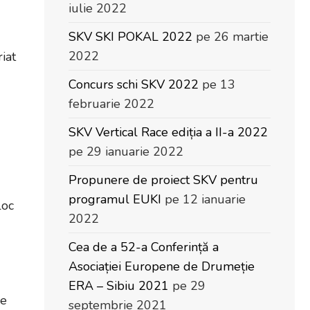
iulie 2022
SKV SKI POKAL 2022
pe 26 martie
2022
iat
Concurs schi SKV 2022
pe 13
februarie 2022
SKV Vertical Race ediția a II-a 2022
pe 29 ianuarie 2022
Propunere de proiect SKV pentru
programul EUKI
pe 12 ianuarie
loc
2022
Cea de a 52-a Conferință a
Asociației Europene de Drumeție
ERA – Sibiu 2021
pe 29
de
septembrie 2021