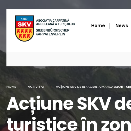
for:
Skip
to
Home
News
content
HOME
ACTIVITATI
ACȚIUNE SKV DE REFACERE A MARCAJELOR TURIS
Acțiune SKV de
turistice în zo