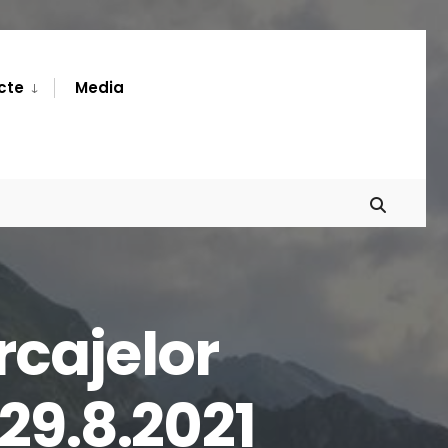
cte
Media
rcajelor
-29.8.2021