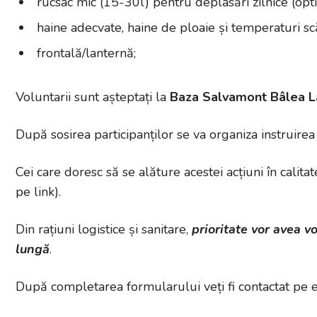
rucsac mic (15-30l) pentru deplasări zilnice (opti
haine adecvate, haine de ploaie și temperaturi sc
frontală/lanternă;
Voluntarii sunt așteptați la
Baza
Salvamont
Bâlea
L
După sosirea participanților se va organiza instruir
Cei care doresc să se alăture acestei acțiuni în cali
pe link).
Din rațiuni logistice și sanitare,
prioritate vor avea v
lungă
.
După completarea formularului veți fi contactat pe e-