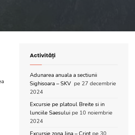
Activități
Adunarea anuala a sectiunii
ea
Sighisoara – SKV
pe 27 decembrie
2024
Excursie pe platoul Breite si in
lunciile Saesului
pe 10 noiembrie
2024
Excursie zona Jina – Crint
pe 30