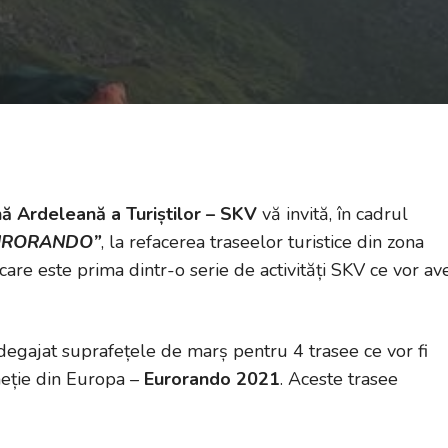
nă Ardeleană a Turiștilor – SKV
vă invită, în cadrul
EURORANDO”
, la refacerea traseelor turistice din zona
are este prima dintr-o serie de activități SKV ce vor av
 degajat suprafețele de marș pentru 4 trasee ce vor fi
meție din Europa –
Eurorando 2021
. Aceste trasee