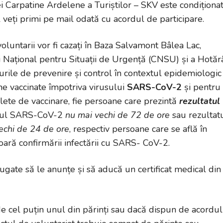
ției Carpatine Ardelene a Turiștilor – SKV este condiționa
l veți primi pe mail odată cu acordul de participare.
oluntarii vor fi cazați în Baza Salvamont Bâlea Lac,
 Național pentru Situații de Urgență (CNSU) și a Hotărâ
rile de prevenire și control în contextul epidemiologic
ane vaccinate împotriva virusului
SARS-CoV-2
și pentru
lete de vaccinare, fie persoane care prezintă
rezultatul
rusul SARS-CoV-2
nu mai vechi de 72 de ore
sau rezultat
echi de 24 de ore
, respectiv persoane care se află în
ioară confirmării infectării cu SARS- CoV-2.
gate să le anunțe și să aducă un certificat medical din
de cel puțin unul din părinți sau dacă dispun de acordul