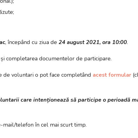
onal);
ăzute;
ac
, începând cu ziua de
24
august
2021,
ora
10:00
.
ea și completarea documentelor de participare.
tate de voluntari o pot face completând
acest formular
(c
oluntarii care intenționează să participe o perioadă m
mail/telefon în cel mai scurt timp.