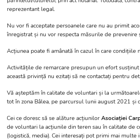
părintelui/tutorelui, prin act notarial. Totodată, con
reprezentant legal.
Nu vor fi acceptate persoanele care nu au primit acor
înregistrat și nu vor respecta măsurile de prevenire 
Acțiunea poate fi amânată în cazul în care condițiile 
Activitățile de remarcare presupun un efort susținut 
această privință nu ezitați să ne contactați pentru det
Vă așteptăm în calitate de voluntari și la următoarele
tot în zona Bâlea, pe parcursul lunii august 2021 și c
Cei ce doresc să se alăture acțiunilor
Asociației Car
de voluntari la acțiunile din teren sau în calitate de 
(logistică, media). Cei interesați pot primi mai multe