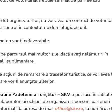
tractul de voluntariat trebuie semnat de părinte sau
dul organizatorilor, nu vor avea un contract de voluntar
și control în contextul epidemiologic actual.
meteo vor fi nefavorabile.
pe parcursul mai multor zile, dacă aveți nelămuriri în
alii suplimentare.
 acțiuni de remarcare a traseelor turistice, ce vor avea 
are vor fi anunțate ulterior.
patine Ardelene a Turiștilor – SKV
o pot face în calitate
colaboratori ai echipei de organizare, sponsori, parteneri
 informații la adresa de mail
office@skv.ro
,
la numărul 