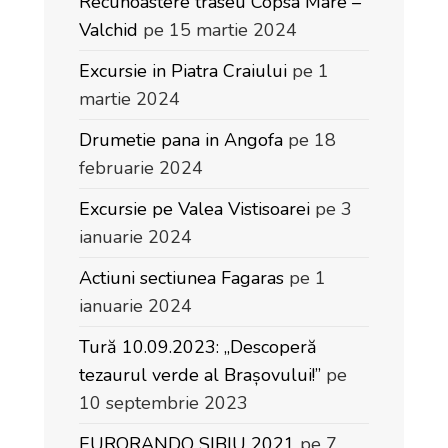
Recunoastere traseu Copsa Mare –
Valchid
pe 15 martie 2024
Excursie in Piatra Craiului
pe 1
martie 2024
Drumetie pana in Angofa
pe 18
februarie 2024
Excursie pe Valea Vistisoarei
pe 3
ianuarie 2024
Actiuni sectiunea Fagaras
pe 1
ianuarie 2024
Tură 10.09.2023: „Descoperă
tezaurul verde al Brașovului!”
pe
10 septembrie 2023
EURORANDO SIBIU 2021
pe 7